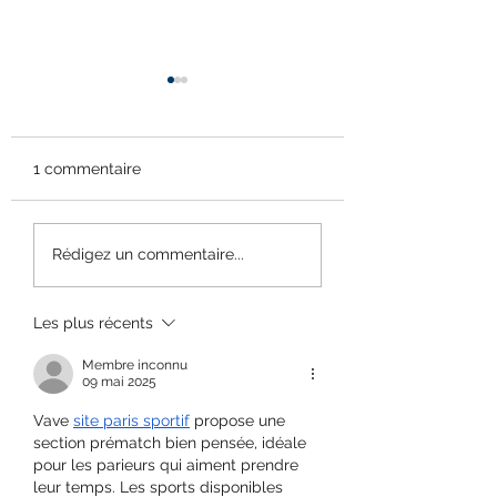
1 commentaire
Sortie poney pour les
Coloriage à la cr
Rédigez un commentaire...
GS
dans la cour des
Maternelles et C
Les plus récents
Membre inconnu
09 mai 2025
Vave 
site paris sportif
 propose une 
section prématch bien pensée, idéale 
pour les parieurs qui aiment prendre 
leur temps. Les sports disponibles 