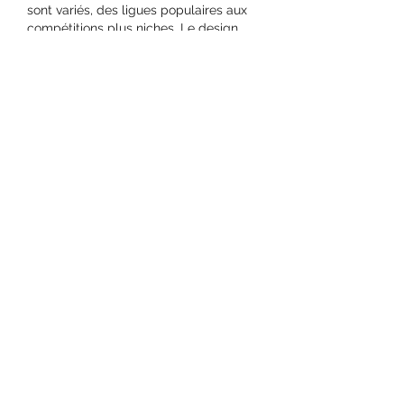
sont variés, des ligues populaires aux 
compétitions plus niches. Le design 
épuré permet de repérer rapidement 
les meilleures opportunités. Parier 
avec des cryptomonnaies est un vrai 
plus : rapidité, sécurité et anonymat. 
Une plateforme que je recommande à 
tous ceux qui veulent anticiper leurs 
paris intelligemment.
J'aime
Répondre
Ecole Sainte Marie La Celle
Saint Cloud
secretariat.ste.marie.lcsc@gmail.com