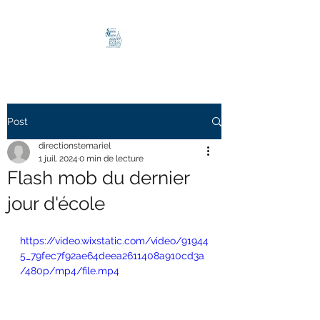
Post
directionstemariel
1 juil. 2024
0 min de lecture
Flash mob du dernier
jour d'école
https://video.wixstatic.com/video/91944
5_79fec7f92ae64deea2611408a910cd3a
/480p/mp4/file.mp4